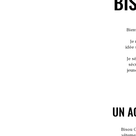
BI
BI
Bien
Je 
idée 
Je sé
sécu
jeun
UN A
UN A
Bisou C
vêtemen