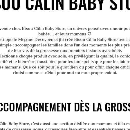
SOU CALIN BABY ST
SOU CALIN BABY ST
venue chez Bisou Câlin Baby Store, un univers pensé avec amour pou
bébés… et leurs mamans 🤍
m’appelle Megane Decuyper, et j’ai créé Bisou Câlin Baby Store avec 
simple : accompagner les familles dans l’un des moments les plus pr
de leur vie, de la grossesse aux premiers instants avec bébé.
lectionne chaque produit avec soin, en privilégiant la qualité, le confor
rité et le bien-être, aussi bien pour les tout-petits que pour les future
es mamans. Que ce soit pour le quotidien ou pour offrir, chaque articl
choisi comme si c’était pour moi ou mon propre enfant.
CCOMPAGNEMENT DÈS LA GROS
CCOMPAGNEMENT DÈS LA GROS
âlin Baby Store, c’est aussi une section dédiée aux mamans et à la ma
ts de grossesse, soins, accessoires bien-être et essentiels pensés p