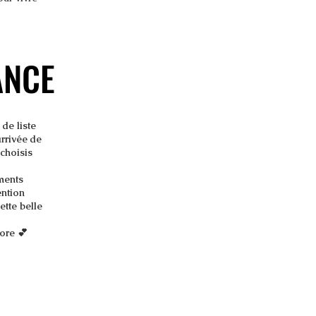
ANCE
ANCE
de liste
arrivée de
 choisis
oments
ention
ette belle
tore 💕