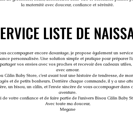
la maternité avec douceur, confiance et sérénité.
SERVICE LISTE DE NAISS
SERVICE LISTE DE NAISS
ous accompagner encore davantage, je propose également un service 
ance personnalisée. Une solution simple et pratique pour préparer l’
partager vos envies avec vos proches et recevoir des cadeaux utiles,
avec amour.
u Câlin Baby Store, c’est avant tout une histoire de tendresse, de m
agés et de petits bonheurs. Derrière chaque commande, il y a une att
ière, un bisou, un câlin, et l’envie sincère de vous accompagner dans c
aventure.
 de votre confiance et de faire partie de l’univers Bisou Câlin Baby S
Avec toute ma douceur,
Megane