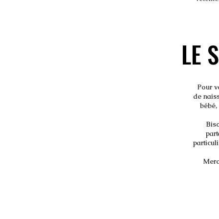
LE 
LE 
Pour v
de naiss
bébé, 
Biso
part
particul
Merci