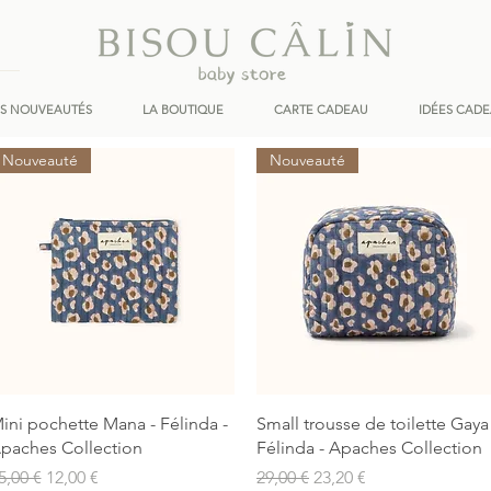
ES NOUVEAUTÉS
LA BOUTIQUE
CARTE CADEAU
IDÉES CAD
Nouveauté
Nouveauté
Aperçu rapide
Aperçu rapide
ini pochette Mana - Félinda -
Small trousse de toilette Gaya
paches Collection
Félinda - Apaches Collection
rix original
Prix promotionnel
Prix original
Prix promotionnel
5,00 €
12,00 €
29,00 €
23,20 €