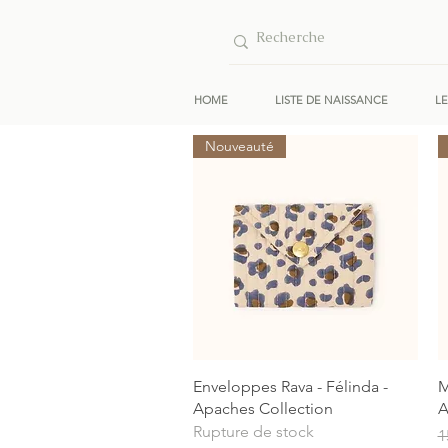
HOME
LISTE DE NAISSANCE
L
Nouveauté
Aperçu rapide
Enveloppes Rava - Félinda -
M
Apaches Collection
A
Rupture de stock
P
1