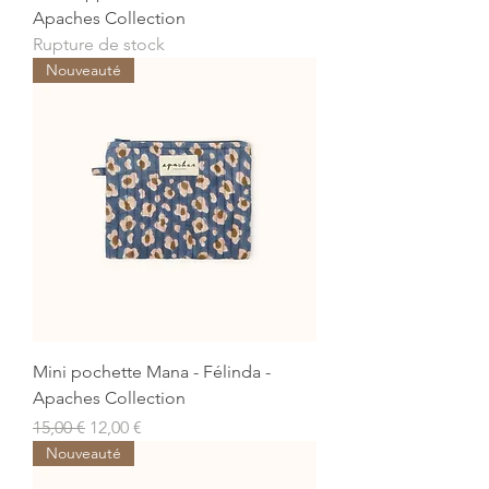
Apaches Collection
Rupture de stock
Nouveauté
Mini pochette Mana - Félinda -
Apaches Collection
Prix original
Prix promotionnel
15,00 €
12,00 €
Nouveauté