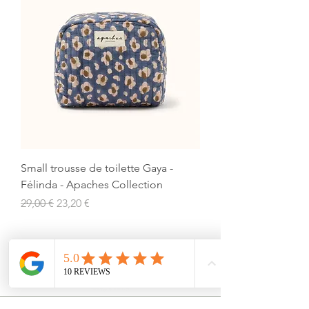
Small trousse de toilette Gaya -
Félinda - Apaches Collection
Prix original
Prix promotionnel
29,00 €
23,20 €