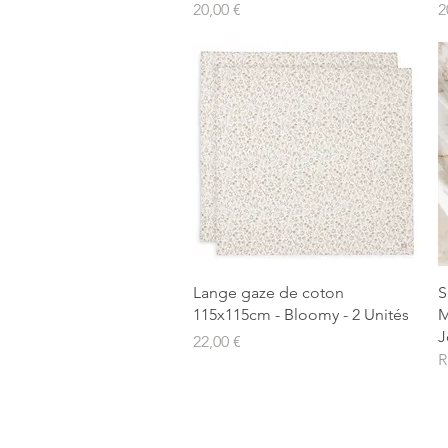
Prix
P
20,00 €
2
Aperçu rapide
Lange gaze de coton
S
115x115cm - Bloomy - 2 Unités
M
J
Prix
22,00 €
R