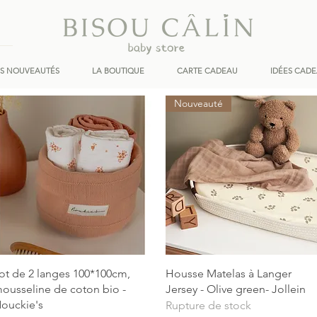
ES NOUVEAUTÉS
LA BOUTIQUE
CARTE CADEAU
IDÉES CAD
Nouveauté
Aperçu rapide
Aperçu rapide
ot de 2 langes 100*100cm,
Housse Matelas à Langer
ousseline de coton bio -
Jersey - Olive green- Jollein
ouckie's
Rupture de stock