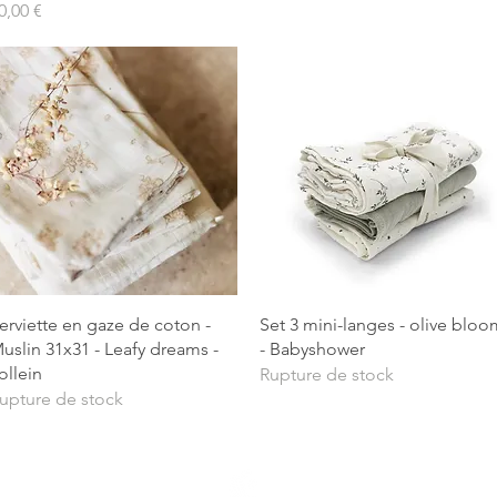
rix
0,00 €
Aperçu rapide
Aperçu rapide
erviette en gaze de coton -
Set 3 mini-langes - olive bloo
uslin 31x31 - Leafy dreams -
- Babyshower
ollein
Rupture de stock
upture de stock