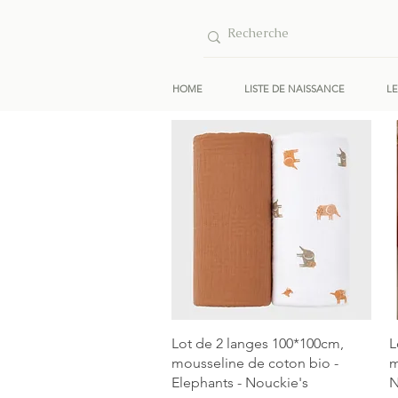
HOME
LISTE DE NAISSANCE
L
Aperçu rapide
Lot de 2 langes 100*100cm,
L
mousseline de coton bio -
m
Elephants - Nouckie's
N