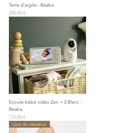
Terre d'argile - Béaba
Prix
200,00 €
Ecoute bébé vidéo Zen + 2 Blanc -
Béaba
Prix
170,00 €
Liste de naissance