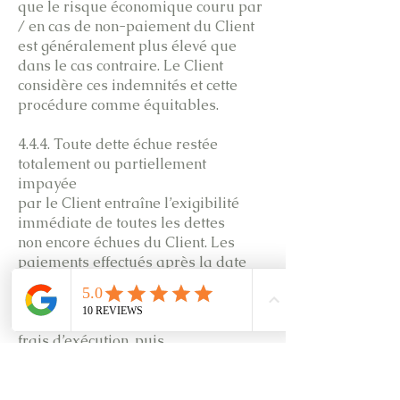
que le risque économique couru par
/ en cas de non-paiement du Client
est généralement plus élevé que
dans le cas contraire. Le Client
considère ces indemnités et cette
procédure comme équitables.
4.4.4. Toute dette échue restée
totalement ou partiellement
impayée
par le Client entraîne l’exigibilité
immédiate de toutes les dettes
non encore échues du Client. Les
paiements effectués après la date
d’échéance seront d’abord imputés
sur les intérêts, l’indemnité
forfaitaire, les frais de justice et les
frais d’exécution, puis
seulement sur le principal. Les
intérêts dus par le Client sont
capitalisés annuellement.