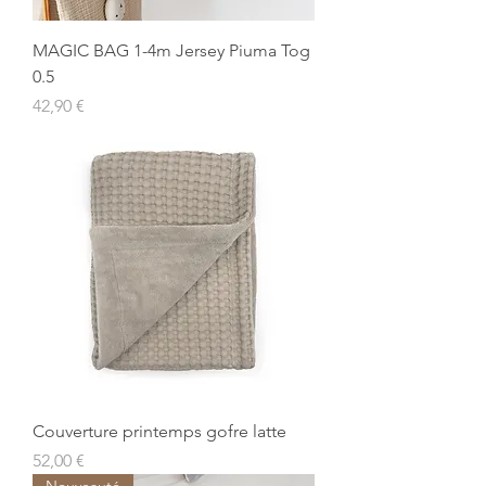
MAGIC BAG 1-4m Jersey Piuma Tog
0.5
Prix
42,90 €
Couverture printemps gofre latte
Prix
52,00 €