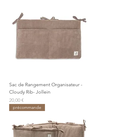
Sac de Rangement Organisateur -
Cloudy Rib- Jollein
Prix
20,00 €
précommande