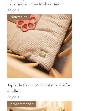
moelleux - Piuma Moka - Bemini
Prix
55,90 €
Nouveauté
Tapis de Parc 75x95cm -Little Waffle
- Jollein
Prix
40,00 €
précommande