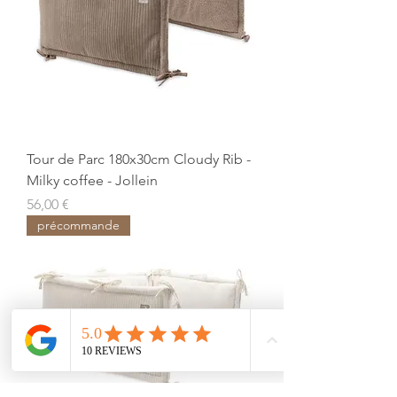
Tour de Parc 180x30cm Cloudy Rib -
Milky coffee - Jollein
Prix
56,00 €
précommande