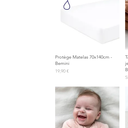
Aperçu rapide
Protège Matelas 70x140cm -
T
Bemini
j
B
Prix
19,90 €
P
5