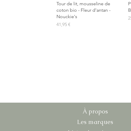
Aperçu rapide
Tour de lit, mousseline de
P
coton bio - Fleur d'antan -
B
Nouckie's
P
2
Prix
41,95 €
À propos
Les marques