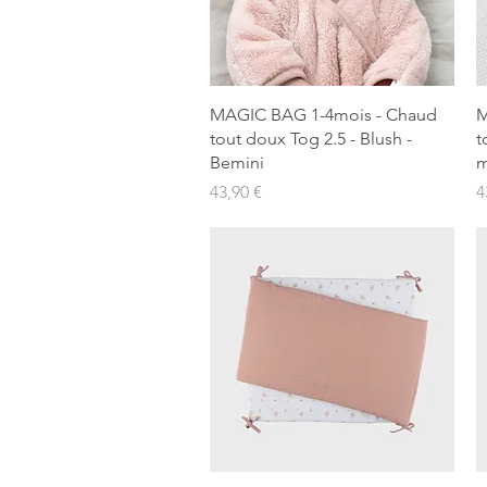
Aperçu rapide
MAGIC BAG 1-4mois - Chaud
M
tout doux Tog 2.5 - Blush -
t
Bemini
m
Prix
P
43,90 €
4