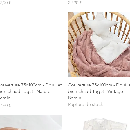
rix
Prix
2,90 €
22,90 €
Aperçu rapide
Aperçu rapide
ouverture 75x100cm - Douillet
Couverture 75x100cm - Douill
ien chaud Tog 3 - Naturel -
bien chaud Tog 3 - Vintage -
emini
Bemini
Rupture de stock
rix
2,90 €