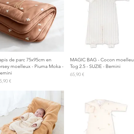
Aperçu rapide
Aperçu rapide
apis de parc 75x95cm en
MAGIC BAG - Cocon moelleu
ersey moelleux - Piuma Moka -
Tog 2.5 - SUZIE - Bemini
emini
Prix
65,90 €
rix
5,90 €