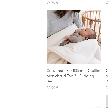
Prix
P
69,90 €
2
Aperçu rapide
Couverture 75x100cm - Douillet
C
bien chaud Tog 3 - Pudding -
b
Bemini
B
Prix
P
32,90 €
3