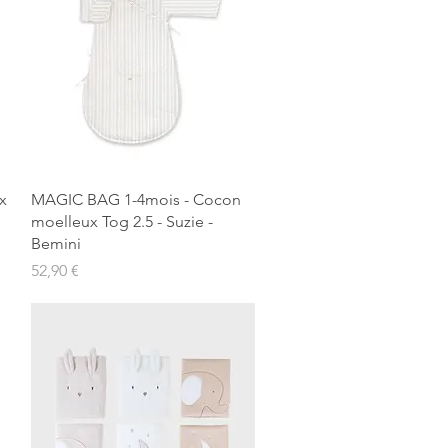
Aperçu rapide
x
MAGIC BAG 1-4mois - Cocon
moelleux Tog 2.5 - Suzie -
Bemini
Prix
52,90 €