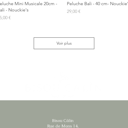
Aperçu rapide
Aperçu rapide
eluche Mini Musicale 20cm -
Peluche Bali - 40 cm- Nouckie
ali - Nouckie's
Prix
29,00 €
rix
5,00 €
Voir plus
Bisou Câlin
Rue de Mons 14,