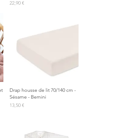
Prix
22,90 €
Aperçu rapide
et
Drap housse de lit 70/140 cm -
Sésame - Bemini
Prix
13,50 €