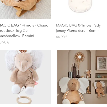
Aperçu rapide
Aperçu rapide
AGIC BAG 1-4 mois - Chaud
MAGIC BAG 0-1mois Pady
out doux Tog 2.5 -
jersey Piuma écru - Bemini
arshmallow -Bemini
Prix
44,90 €
rix
3,90 €