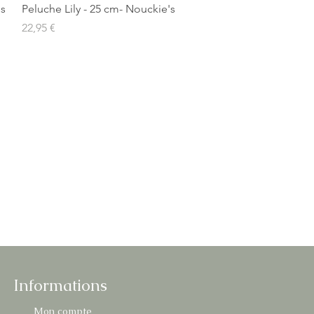
Aperçu rapide
's
Peluche Lily - 25 cm- Nouckie's
Prix
22,95 €
Informations
Mon compte