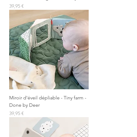
Prix
39,95 €
Miroir d'éveil dépliable - Tiny farm -
Done by Deer
Prix
39,95 €