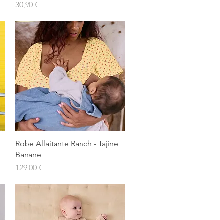
Prix
30,90 €
Aperçu rapide
Robe Allaitante Ranch - Tajine
Banane
Prix
129,00 €