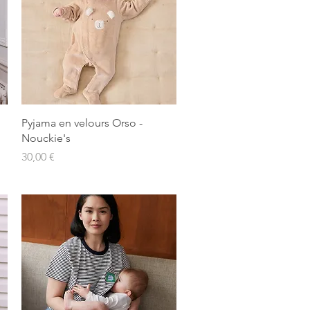
Aperçu rapide
Pyjama en velours Orso -
Nouckie's
Prix
30,00 €