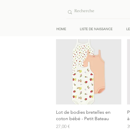
HOME
LISTE DE NAISSANCE
L
Aperçu rapide
Lot de bodies bretelles en
P
coton bébé - Petit Bateau
à
Prix
P
27,00 €
3