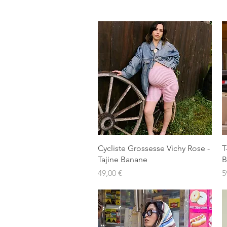
Aperçu rapide
Cycliste Grossesse Vichy Rose -
T
Tajine Banane
B
Prix
P
49,00 €
5