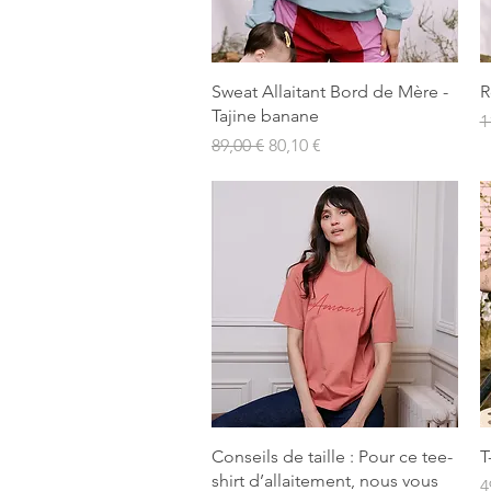
Aperçu rapide
Sweat Allaitant Bord de Mère -
R
Tajine banane
P
1
Prix original
Prix promotionnel
89,00 €
80,10 €
Aperçu rapide
Conseils de taille : Pour ce tee-
T
shirt d’allaitement, nous vous
P
4