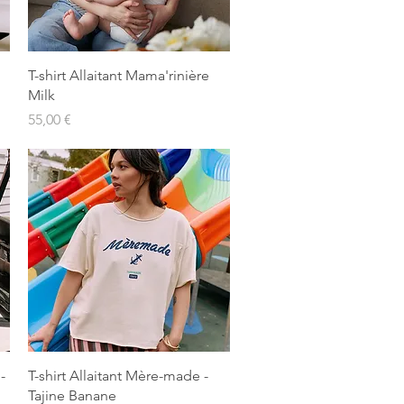
Aperçu rapide
T-shirt Allaitant Mama'rinière
Milk
Prix
55,00 €
Aperçu rapide
-
T-shirt Allaitant Mère-made -
Tajine Banane