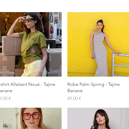
Aperçu rapide
Aperçu rapide
-shirt Allaitant Noué - Tajine
Robe Palm Spring - Tajine
anane
Banane
rix
Prix
9,00 €
89,00 €