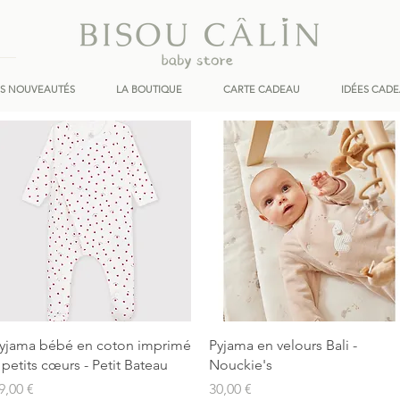
ES NOUVEAUTÉS
LA BOUTIQUE
CARTE CADEAU
IDÉES CAD
Aperçu rapide
Aperçu rapide
yjama bébé en coton imprimé
Pyjama en velours Bali -
 petits cœurs - Petit Bateau
Nouckie's
rix
Prix
9,00 €
30,00 €