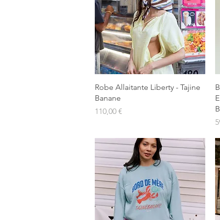
Aperçu rapide
Robe Allaitante Liberty - Tajine
B
Banane
E
B
Prix
110,00 €
P
5