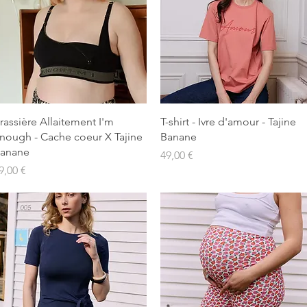
Aperçu rapide
Aperçu rapide
rassière Allaitement I'm
T-shirt - Ivre d'amour - Tajine
nough - Cache coeur X Tajine
Banane
anane
Prix
49,00 €
rix
9,00 €