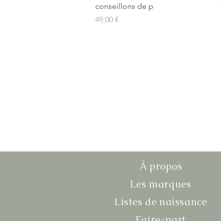
conseillons de p
Prix
49,00 €
À propos
Les marques
Listes de naissance
Faire-part