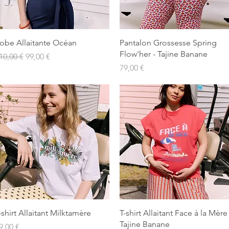
Aperçu rapide
Aperçu rapide
obe Allaitante Océan
Pantalon Grossesse Spring
Flow'her - Tajine Banane
rix original
Prix promotionnel
10,00 €
99,00 €
Prix
79,00 €
Aperçu rapide
Aperçu rapide
-shirt Allaitant Milktamère
T-shirt Allaitant Face à la Mère 
Tajine Banane
rix
9,00 €