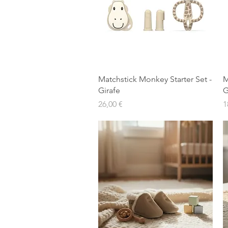
Aperçu rapide
Matchstick Monkey Starter Set -
M
Girafe
G
Prix
P
26,00 €
1