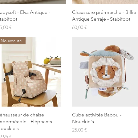
Aperçu rapide
Aperçu rapide
abysoft - Elva Antique -
Chaussure pré-marche - Billie
tabifoot
Antique Serraje - Stabifoot
rix
Prix
5,00 €
60,00 €
Nouveauté
Aperçu rapide
Aperçu rapide
éhausseur de chaise
Cube activités Babou -
mperméable - Eléphants -
Nouckie's
ouckie's
Prix
25,00 €
rix
9,95 €