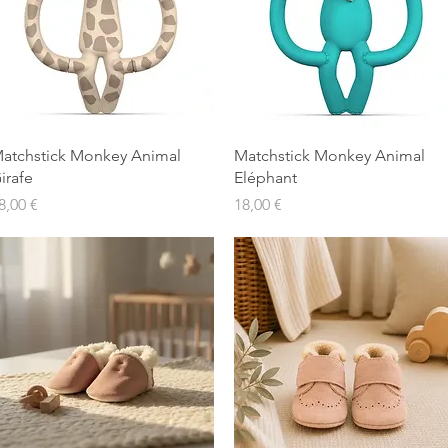
Aperçu rapide
Aperçu rapide
atchstick Monkey Animal
Matchstick Monkey Animal
irafe
Eléphant
rix
Prix
8,00 €
18,00 €