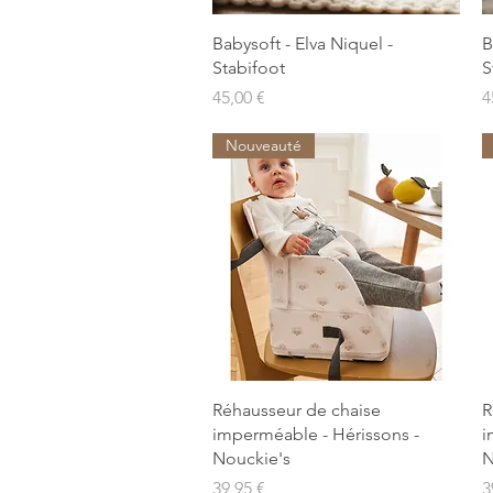
Aperçu rapide
Babysoft - Elva Niquel -
B
Stabifoot
S
Prix
P
45,00 €
4
Nouveauté
Aperçu rapide
Réhausseur de chaise
R
imperméable - Hérissons -
i
Nouckie's
N
Prix
P
39,95 €
3