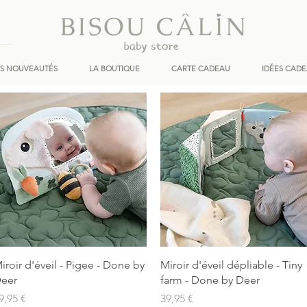
ES NOUVEAUTÉS
LA BOUTIQUE
CARTE CADEAU
IDÉES CAD
Aperçu rapide
Aperçu rapide
iroir d'éveil - Pigee - Done by
Miroir d'éveil dépliable - Tiny
eer
farm - Done by Deer
rix
Prix
9,95 €
39,95 €