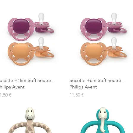
Aperçu rapide
Aperçu rapide
ucette +18m Soft neutre -
Sucette +6m Soft neutre -
hilips Avent
Philips Avent
rix
Prix
1,50 €
11,50 €