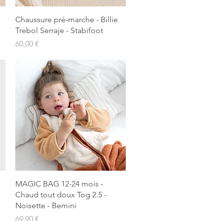
Aperçu rapide
Chaussure pré-marche - Billie
Trebol Serraje - Stabifoot
Prix
60,00 €
Aperçu rapide
MAGIC BAG 12-24 mois -
Chaud tout doux Tog 2.5 -
Noisette - Bemini
Prix
69,90 €