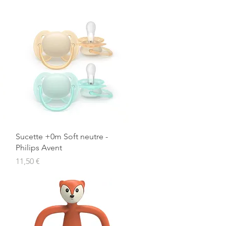
Aperçu rapide
Sucette +0m Soft neutre -
Philips Avent
Prix
11,50 €