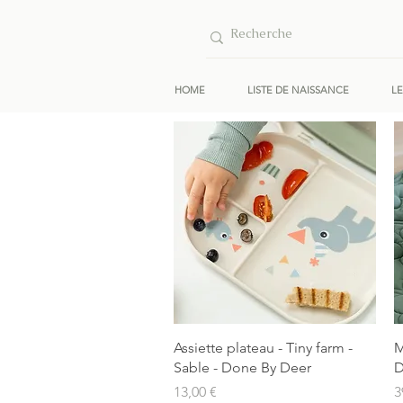
HOME
LISTE DE NAISSANCE
L
Aperçu rapide
Assiette plateau - Tiny farm -
M
Sable - Done By Deer
D
Prix
P
13,00 €
3