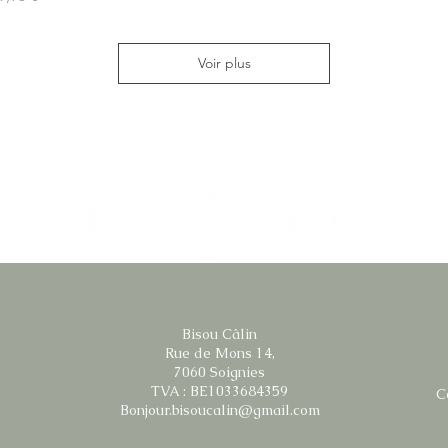
Voir plus
Bisou Câlin
Rue de Mons 14,
7060 Soignies
TVA : BE1033684359
C
Bonjour.bisoucalin@gmail.com