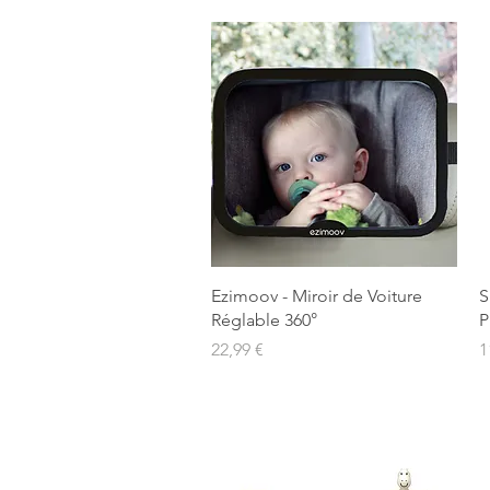
Aperçu rapide
Ezimoov - Miroir de Voiture
S
Réglable 360°
P
Prix
P
22,99 €
1