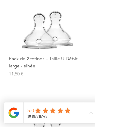
Pack de 2 tétines – Taille U Débit
large - elhée
Prix
11,50 €