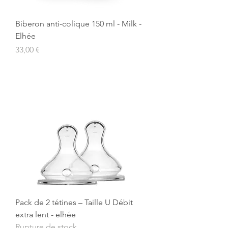
Biberon anti-colique 150 ml - Milk -
Elhée
Prix
33,00 €
Pack de 2 tétines – Taille U Débit
extra lent - elhée
Rupture de stock