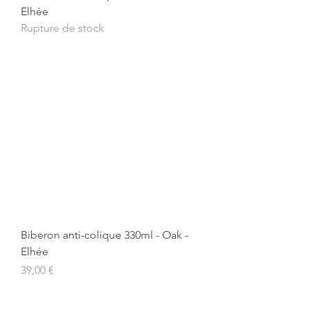
Elhée
Rupture de stock
Biberon anti-colique 330ml - Oak -
Elhée
Prix
39,00 €