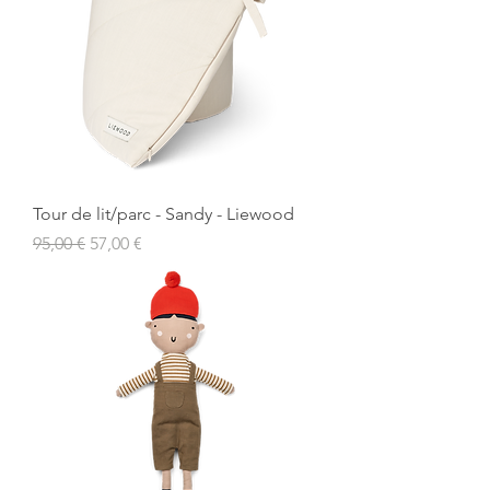
Tour de lit/parc - Sandy - Liewood
Prix original
Prix promotionnel
95,00 €
57,00 €