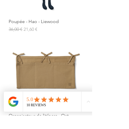
Poupée - Hao - Liewood
Prix original
Prix promotionnel
36,00 €
21,60 €
Organisateur de lit/parc - Oat -
Liewood