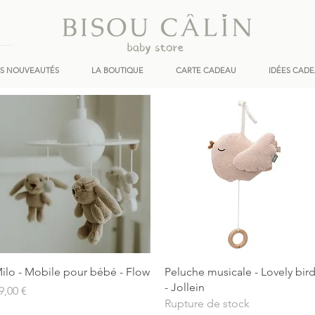
ES NOUVEAUTÉS
LA BOUTIQUE
CARTE CADEAU
IDÉES CAD
Aperçu rapide
Aperçu rapide
ilo - Mobile pour bébé - Flow
Peluche musicale - Lovely bir
- Jollein
rix
9,00 €
Rupture de stock