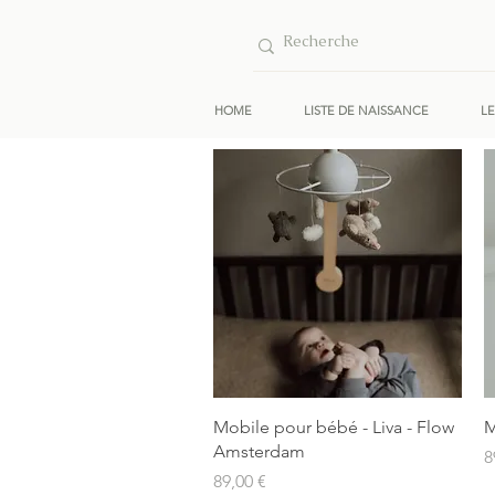
HOME
LISTE DE NAISSANCE
L
Aperçu rapide
Mobile pour bébé - Liva - Flow
M
Amsterdam
P
8
Prix
89,00 €