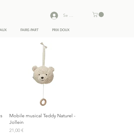
Se connecter
EAUX
FAIRE-PART
PRIX DOUX
Aperçu rapide
ds
Mobile musical Teddy Naturel -
Jollein
Prix
21,00 €