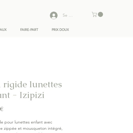
Se connecter
EAUX
FAIRE-PART
PRIX DOUX
 rigide lunettes
nt - Izipizi
Prix
 €
ide pour lunettes enfant avec
re zippée et mousqueton intégré,