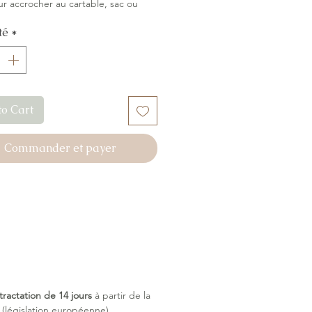
ur accrocher au cartable, sac ou
e et protéger les lunettes en
té
*
irconstances.
to Cart
Commander et payer
tractation de 14 jours
à partir de la
législation européenne).