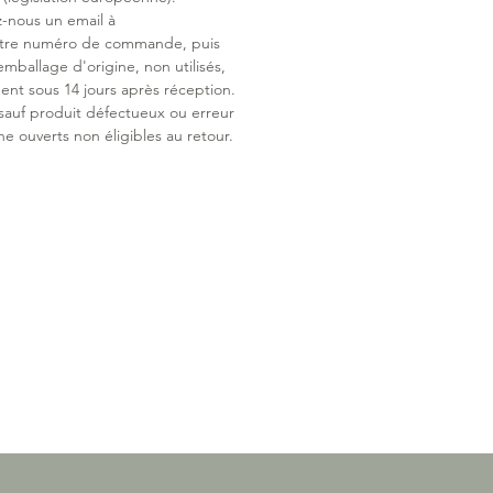
z-nous un email à
otre numéro de commande, puis
emballage d'origine, non utilisés,
ent sous 14 jours après réception.
 sauf produit défectueux ou erreur
ne ouverts non éligibles au retour.