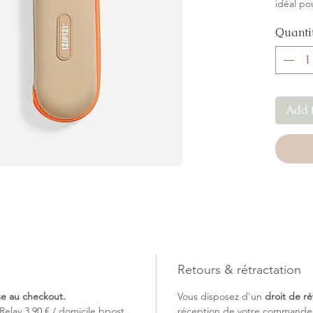
idéal po
poussett
Quanti
toutes c
Add 
Retours & rétractation
ise au checkout.
Vous disposez d'un
droit de ré
Relay 3,90 € / domicile bpost
réception de votre commande (