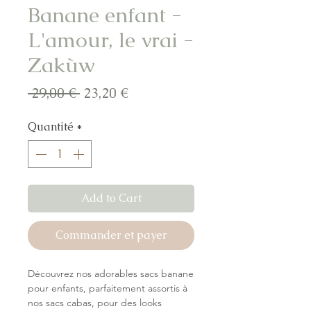
Banane enfant -
L'amour, le vrai -
Zakùw
Prix
Prix
 29,00 € 
23,20 €
original
promotionnel
Quantité
*
Add to Cart
Commander et payer
Découvrez nos adorables sacs banane
pour enfants, parfaitement assortis à
nos sacs cabas, pour des looks