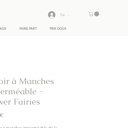
Se connecter
EAUX
FAIRE-PART
PRIX DOUX
oir à Manches
erméable -
wer Fairies
Prix
 €
ir à manches imperméable de la