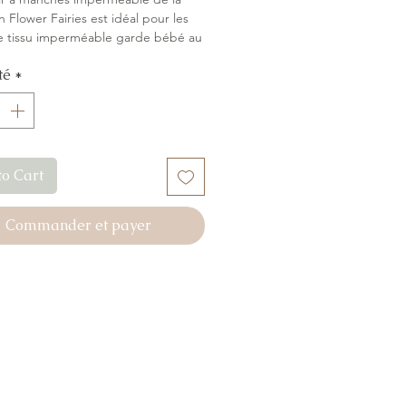
n Flower Fairies est idéal pour les
Le tissu imperméable garde bébé au
es manches protègent des taches.
té
*
é fleuri avec une touche magique le
rable. Parfait pour chaque repas !
to Cart
Commander et payer