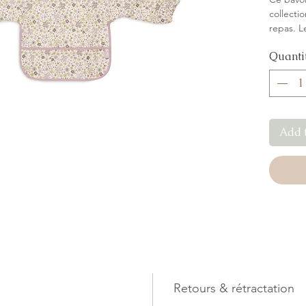
collectio
repas. 
sec et l
Quanti
L’imprim
rend ado
Add 
Retours & rétractation