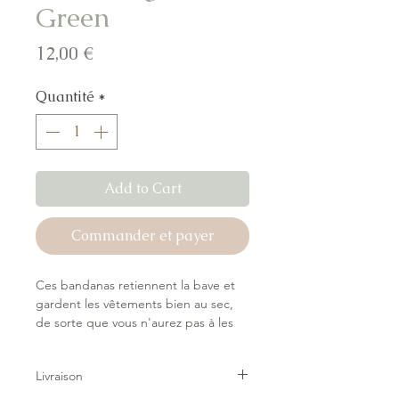
Green
Prix
12,00 €
Quantité
*
Add to Cart
Commander et payer
Ces bandanas retiennent la bave et
gardent les vêtements bien au sec,
de sorte que vous n'aurez pas à les
changer aussi souvent. Les bavoirs
bandana en lot de 2 sont faciles à
Livraison
enfiler grâce à des boutons-pression
réglables, de sorte qu'ils tiennent