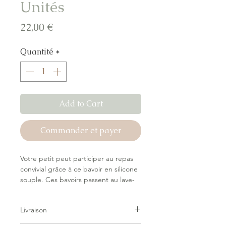
Unités
Prix
22,00 €
Quantité
*
Add to Cart
Commander et payer
Votre petit peut participer au repas
convivial grâce à ce bavoir en silicone
souple. Ces bavoirs passent au lave-
vaisselle, disposent d'un récupérateur
pratique et d'une fermeture réglable
Livraison
pour grandir avec votre petit.
Fabriqués en silicone 100% sans BPA,