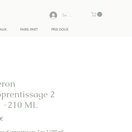
Se connecter
EAUX
FAIRE-PART
PRIX DOUX
eron
pprentissage 2
1 -210 ML
Prix
 €
on d'apprentissage 2 en 1 (210 ml)