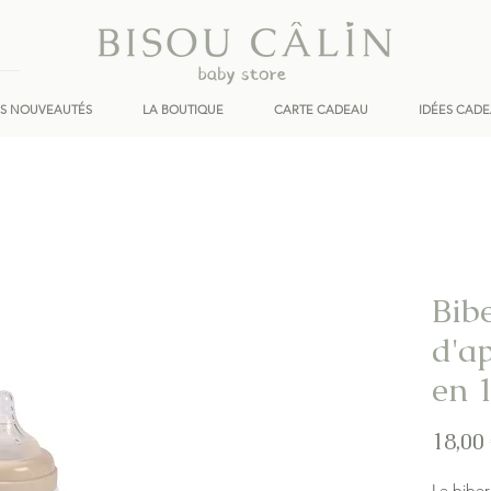
ES NOUVEAUTÉS
LA BOUTIQUE
CARTE CADEAU
IDÉES CAD
Bib
d'a
en 
18,00
Le biber