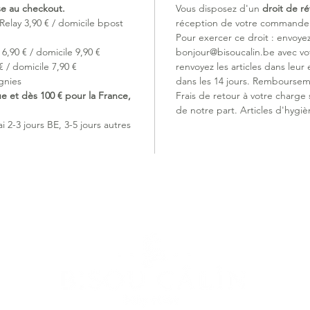
ise au checkout.
Vous disposez d'un
droit de ré
Grâce à 
Relay 3,90 € / domicile bpost
réception de votre commande (
accompa
Pour exercer ce droit : envoye
apprenti
6,90 € / domicile 9,90 €
bonjour@bisoucalin.be avec v
une utili
 / domicile 7,90 €
renvoyez les articles dans leur 
gnies
dans les 14 jours. Remboursem
ue et dès 100 € pour la France,
Frais de retour à votre charge
de notre part. Articles d'hygiè
 2-3 jours BE, 3-5 jours autres