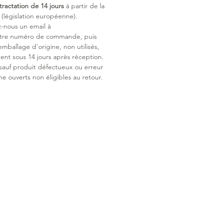
tractation de 14 jours
à partir de la
son design évolutif, ce biberon
législation européenne).
gne votre enfant dans son
z-nous un email à
ssage autonome, en garantissant
otre numéro de commande, puis
sation pratique et sans fuite.
emballage d'origine, non utilisés,
ent sous 14 jours après réception.
 sauf produit défectueux ou erreur
ne ouverts non éligibles au retour.