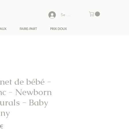
Se connecter
EAUX
FAIRE-PART
PRIX DOUX
net de bébé -
nc - Newborn
urals - Baby
ny
Prix
 €