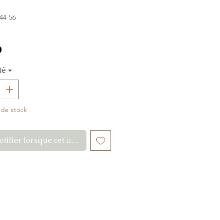
 44-56
té
*
 de stock
tifier lorsque cet article est disponible