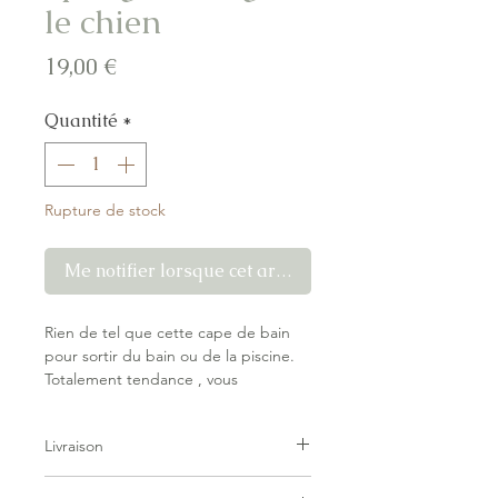
le chien
Prix
19,00 €
Quantité
*
Rupture de stock
Me notifier lorsque cet article est disponible
Rien de tel que cette cape de bain
pour sortir du bain ou de la piscine.
Totalement tendance , vous
enveloppez votre bébé bien
chaudement dès qu'il sort de l'eau.
Livraison
La capuche couvre la tête pour ne
rien perdre de la chaleur.
Livraison forfaitaire — pas de surprise
Confortable !