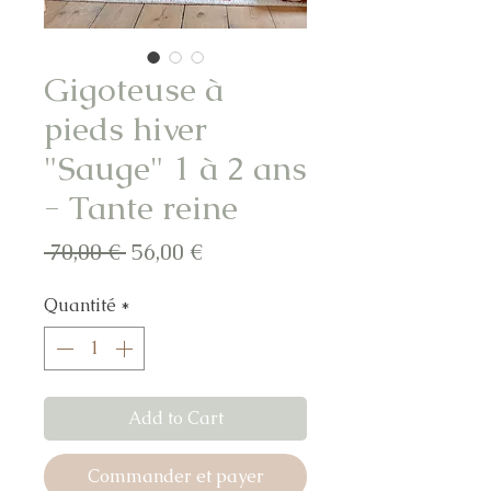
Gigoteuse à
pieds hiver
"Sauge" 1 à 2 ans
- Tante reine
Prix
Prix
 70,00 € 
56,00 €
original
promotionnel
Quantité
*
Add to Cart
Commander et payer