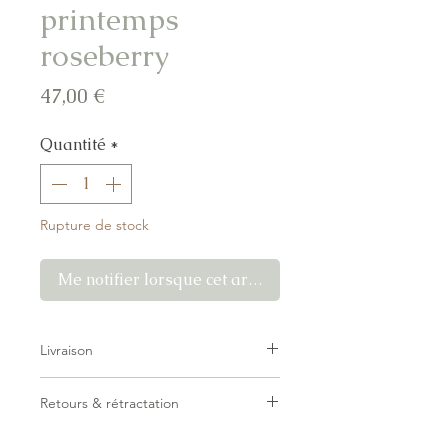
printemps
roseberry
Prix
47,00 €
Quantité
*
Rupture de stock
Me notifier lorsque cet article est disponible
Livraison
Livraison forfaitaire — pas de surprise
Retours & rétractation
au checkout.
Belgique — Point relais Mondial
Vous disposez d'un
droit de