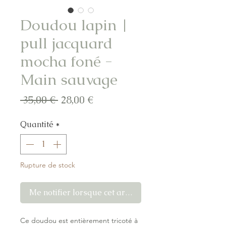
Doudou lapin |
pull jacquard
mocha foné -
Main sauvage
Prix
Prix
 35,00 € 
28,00 €
original
promotionnel
Quantité
*
Rupture de stock
Me notifier lorsque cet article est disponible
Ce doudou est entièrement tricoté à