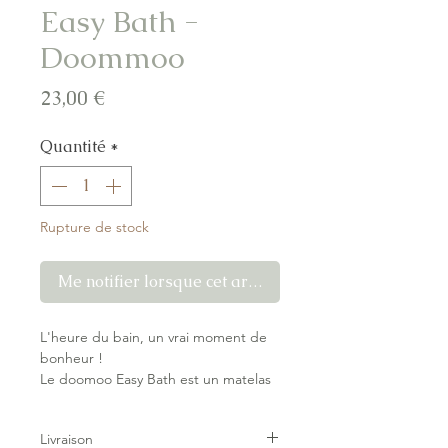
Easy Bath -
Doommoo
Prix
23,00 €
Quantité
*
Rupture de stock
Me notifier lorsque cet article est disponible
L'heure du bain, un vrai moment de
bonheur !
Le doomoo Easy Bath est un matelas
de bain flottant qui permet de
baigner bébé confortablement. Le
Livraison
matelas se moule parfaitement autour