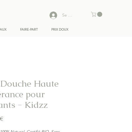
Se connecter
EAUX
FAIRE-PART
PRIX DOUX
 Douche Haute
érance pour
ants - Kidzz
Prix
 €
 100% Naturel, Certifié BIO, Sans