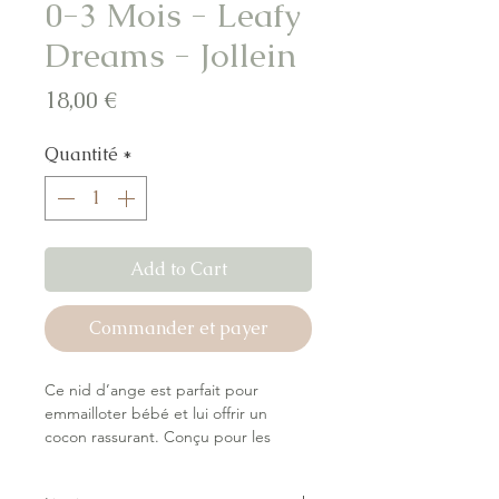
0-3 Mois - Leafy
Dreams - Jollein
Prix
18,00 €
Quantité
*
Add to Cart
Commander et payer
Ce nid d’ange est parfait pour
emmailloter bébé et lui offrir un
cocon rassurant. Conçu pour les
bébés de 0 à 3 mois, il est fabriqué
dans un tissu doux orné du joli motif