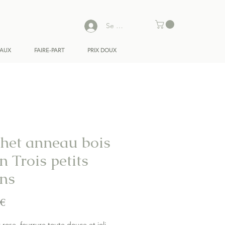
Se connecter
EAUX
FAIRE-PART
PRIX DOUX
het anneau bois
n Trois petits
ins
Prix
 €
z rose, fourrure toute douce et joli