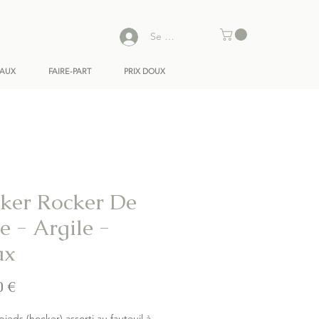
Se connecter
EAUX
FAIRE-PART
PRIX DOUX
ker Rocker De
e - Argile -
ax
Prix
0 €
ieds (hocker) assorti au fauteuil à