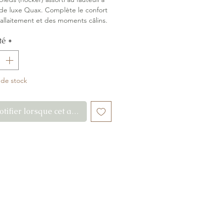
de luxe Quax. Complète le confort
l'allaitement et des moments câlins.
ile assorti.
té
*
gile
:
Quax
 de stock
tifier lorsque cet article est disponible