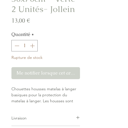
2 Unités- Jollein
Prix
13,00 €
Quantité
*
Rupture de stock
Me notifier lorsque cet article est disponible
Chouettes housses matelas à langer
basiques pour la protection du
matelas à langer. Les housses sont
conditionnées par deux. Existe dans
plusieurs couleurs tendance.
Livraison
Pack de 2 housses matelas à langer
de Jollein.