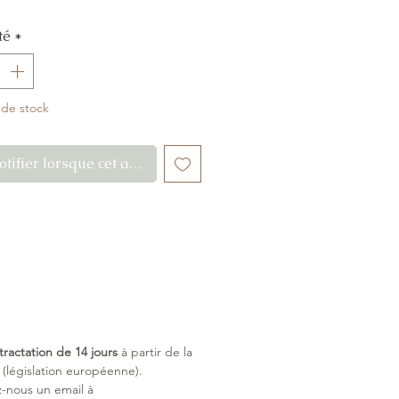
té
*
 de stock
tifier lorsque cet article est disponible
tractation de 14 jours
à partir de la
législation européenne).
z-nous un email à