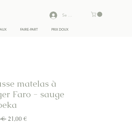
Se connecter
EAUX
FAIRE-PART
PRIX DOUX
sse matelas à
ger Faro - sauge
oeka
Prix
Prix
 € 
21,00 €
original
promotionnel