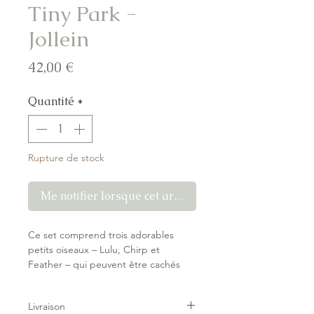
Tiny Park -
Jollein
Prix
42,00 €
Quantité
*
Rupture de stock
Me notifier lorsque cet article est disponible
Ce set comprend trois adorables
petits oiseaux – Lulu, Chirp et
Feather – qui peuvent être cachés
dans une grande maison d'oiseaux.
Cette maison est joliment décorée de
Livraison
feuilles, possède une ouverture en