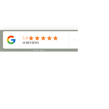
Kit (vendu séparément) pour la
transformation en 170×70 cm.
Finition :
Blanc
Référence Quax :
54F01003XL
À propos
Les marques
Listes de naissance
Faire-part
Où nous trouver
Politique de confidentialité
Mentions Légales
Informations
Mon compte
Livraisons et retours
Conditions générales de vente