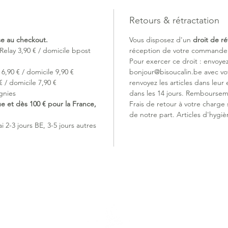
1. Chang
Double o
Retours & rétractation
la droit
réveiller.
ise au checkout.
Vous disposez d'un
droit de ré
2. Trans
Relay 3,90 € / domicile bpost
réception de votre commande (
Ouvertur
Pour exercer ce droit : envoye
fermer l
6,90 € / domicile 9,90 €
bonjour@bisoucalin.be avec v
bébé.
 / domicile 7,90 €
renvoyez les articles dans leur 
3. Comp
gnies
dans les 14 jours. Remboursem
Convient
ue et dès 100 € pour la France,
Frais de retour à votre charge
poussett
de notre part. Articles d'hygiè
matière
 2-3 jours BE, 3-5 jours autres
La mous
la peau 
douce et
Souple e
accompa
bébé dan
Lavage a
douceur 
70% bam