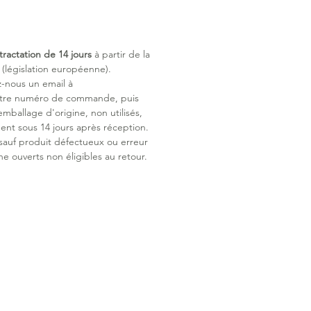
e facile et rapide
uverture zippée par la gauche ou
e, pour changer bébé sans le
tractation de 14 jours
à partir de la
port sécurisé
législation européenne).
e pour faire passer les ceintures et
z-nous un email à
e harnais au plus près du corps de
otre numéro de commande, puis
emballage d'origine, non utilisés,
atible tous modèles
ent sous 14 jours après réception.
 à tous les sièges auto, nacelles et
 sauf produit défectueux ou erreur
es à harnais 3 et 5 points.
ne ouverts non éligibles au retour.
seline de coton et bambou caresse
sensible de bébé avec une légèreté
 respirante.
t agréable à même la peau, elle
gne les premiers mouvements de
s un confort tendre.
près lavage, elle conserve sa
et ses couleurs.
bou · 30% coton