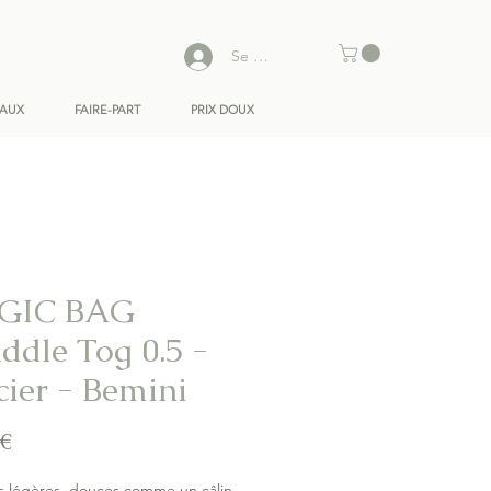
Se connecter
EAUX
FAIRE-PART
PRIX DOUX
GIC BAG
ddle Tog 0.5 -
cier - Bemini
Prix
 €
s légères, douces comme un câlin.