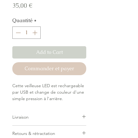
Prix
35,00 €
Quantité
*
Add to Cart
Commander et payer
Cette veilleuse LED est rechargeable
par USB et change de couleur d'une
simple pression à l'arrière.
Programmez son extinction
automatique après 15 minutes
grâce
Livraison
à la minuterie (en option)
ou laissez-la
allumée toute la nuit ; les deux
Livraison forfaitaire — pas de surprise
options sont possibles avec le bouton
Retours & rétractation
au checkout.
marche/arrêt.