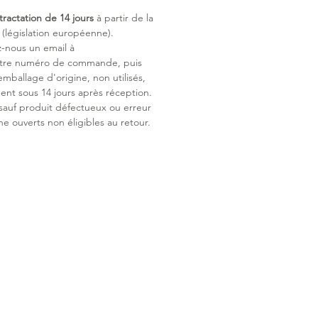
uire à la vapeur
tractation de 14 jours
à partir de la
législation européenne).
du produit
z-nous un email à
ur du produit:42.0 cm
otre numéro de commande, puis
ueur du produit:82.0 cm
emballage d'origine, non utilisés,
iau extérieur:60% Coton | 40%
ent sous 14 jours après réception.
ique
 sauf produit défectueux ou erreur
iau doublure:100% Polyester
ne ouverts non éligibles au retour.
iau remplissage:100% Polyester