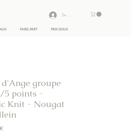
Se connecter
EAUX
FAIRE-PART
PRIX DOUX
 d'Ange groupe
/5 points -
ic Knit - Nougat
llein
Prix
 €