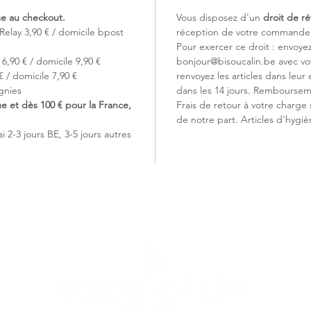
Ne pas c
ise au checkout.
Vous disposez d'un
droit de ré
Relay 3,90 € / domicile bpost
réception de votre commande (
Détails 
Pour exercer ce droit : envoye
Large
6,90 € / domicile 9,90 €
bonjour@bisoucalin.be avec v
Long
 / domicile 7,90 €
renvoyez les articles dans leur 
Matér
gnies
dans les 14 jours. Remboursem
Acryl
ue et dès 100 € pour la France,
Frais de retour à votre charge
Matér
de notre part. Articles d'hygiè
Matér
 2-3 jours BE, 3-5 jours autres