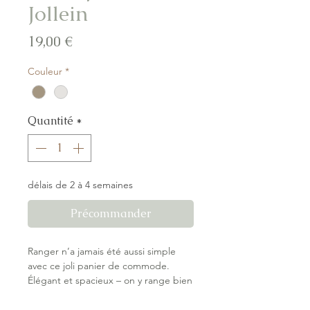
Jollein
Prix
19,00 €
Couleur
*
Quantité
*
délais de 2 à 4 semaines
Précommander
Ranger n’a jamais été aussi simple
avec ce joli panier de commode.
Élégant et spacieux – on y range bien
plus qu’on ne le pense ! Le tissu
côtelé Cloudy se marie parfaitement