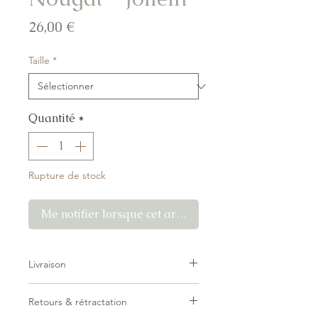
Prix
26,00 €
Taille
*
Quantité
*
Rupture de stock
Me notifier lorsque cet article est disponible
Livraison
Livraison forfaitaire — pas de surprise
Retours & rétractation
au checkout.