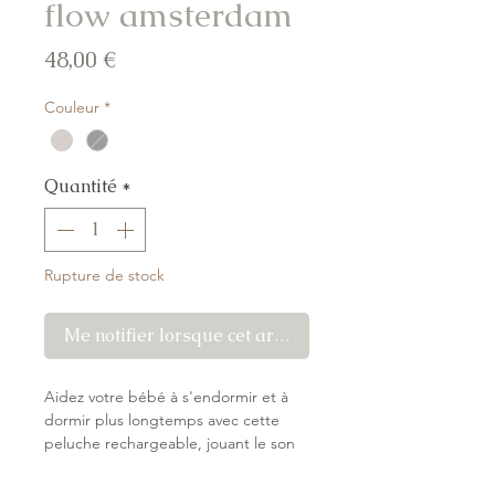
flow amsterdam
Prix
48,00 €
Couleur
*
Quantité
*
Rupture de stock
Me notifier lorsque cet article est disponible
Aidez votre bébé à s'endormir et à
dormir plus longtemps avec cette
peluche rechargeable, jouant le son
des battements de cœur de maman,
du bruit blanc, de la respiration et