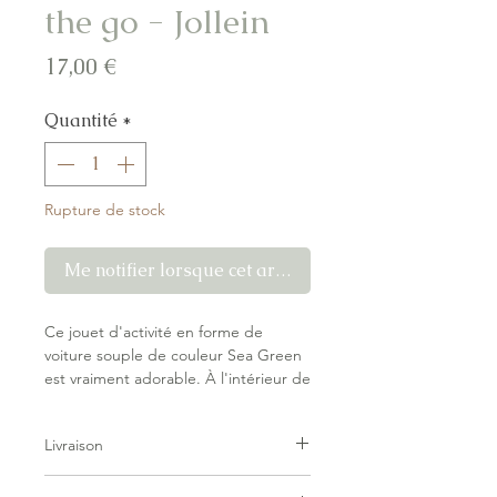
the go - Jollein
Prix
17,00 €
Quantité
*
Rupture de stock
Me notifier lorsque cet article est disponible
Ce jouet d'activité en forme de
voiture souple de couleur Sea Green
est vraiment adorable. À l'intérieur de
la voiture se trouve une petite cloche
qui sonne joyeusement lorsque votre
Livraison
enfant joue avec elle, et la clé avec
crépitement ajoute davantage des
Livraison forfaitaire — pas de surprise
possibilités de jeu. Grâce aux cordons