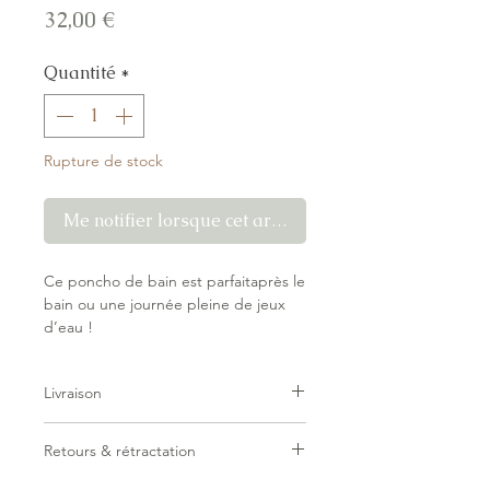
Prix
32,00 €
Quantité
*
Rupture de stock
Me notifier lorsque cet article est disponible
Ce poncho de bain est parfaitaprès le
bain ou une journée pleine de jeux
d’eau !
Confectionné en éponge douce,
il absorbe rapidement l’humidité.
Livraison
La petite capuche garde la tête bien
au chaud, tandis que le jeu de
Livraison forfaitaire — pas de surprise
couleurs inversées entre l’intérieur et
Retours & rétractation
au checkout.
l’extérieur apporte une touche
Belgique — Point relais Mondial
ludique.