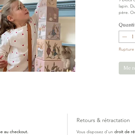
lapin. D
père. O
et on le
Quanti
comme c
et de ri
FSC.
Rupture
Me no
Retours & rétractation
ise au checkout.
Vous disposez d'un
droit de ré