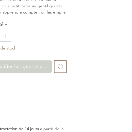
u plus petit bébé au gentil grand-
n apprend à compter, on les empile
s fait tomber ou on les emploie
té
*
achettes… moments de complicité
re pour les petits et grands. Carton
 de stock
tifier lorsque cet article est disponible
tractation de 14 jours
à partir de la