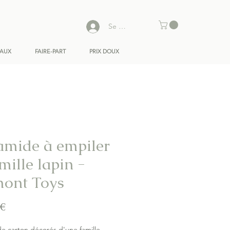
Se connecter
EAUX
FAIRE-PART
PRIX DOUX
amide à empiler
mille lapin -
ont Toys
Prix
 €
de carton décorés d'une famille