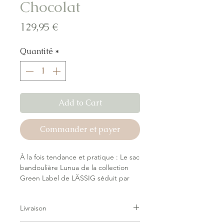
Chocolat
Prix
129,95 €
Quantité
*
Add to Cart
Commander et payer
À la fois tendance et pratique : Le sac
bandoulière Lunua de la collection
Green Label de LÄSSIG séduit par
son design moderne et son espace
de rangement pour tous les
Livraison
essentiels du quotidien des parents.
Ce sac crossbody spacieux s’accorde