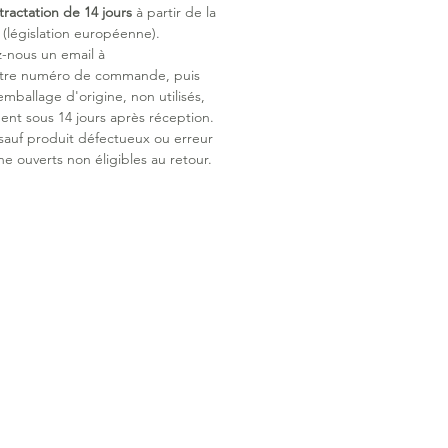
tractation de 14 jours
à partir de la
bles, dos rembourré
législation européenne).
tte nom pour une identification
z-nous un email à
otre numéro de commande, puis
 à 30 °C en cycle délicat
emballage d'origine, non utilisés,
ent sous 14 jours après réception.
 sauf produit défectueux ou erreur
ne ouverts non éligibles au retour.