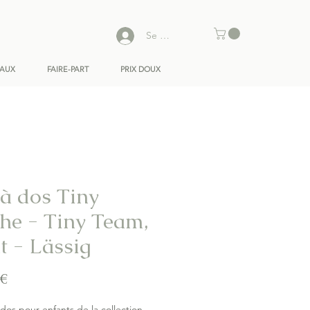
Se connecter
EAUX
FAIRE-PART
PRIX DOUX
 à dos Tiny
che - Tiny Team,
t - Lässig
Prix
 €
 dos pour enfants de la collection