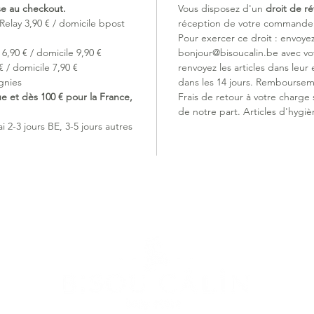
ise au checkout.
Vous disposez d'un
droit de ré
et régla
Relay 3,90 € / domicile bpost
réception de votre commande (
- étique
Pour exercer ce droit : envoye
facile
6,90 € / domicile 9,90 €
bonjour@bisoucalin.be avec v
- lavable
 / domicile 7,90 €
renvoyez les articles dans leur 
gnies
dans les 14 jours. Remboursem
ue et dès 100 € pour la France,
Frais de retour à votre charge
de notre part. Articles d'hygiè
 2-3 jours BE, 3-5 jours autres