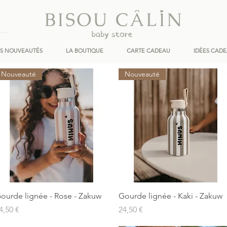
ES NOUVEAUTÉS
LA BOUTIQUE
CARTE CADEAU
IDÉES CAD
Nouveauté
Nouveauté
Aperçu rapide
Aperçu rapide
ourde lignée - Rose - Zakuw
Gourde lignée - Kaki - Zakuw
rix
Prix
4,50 €
24,50 €