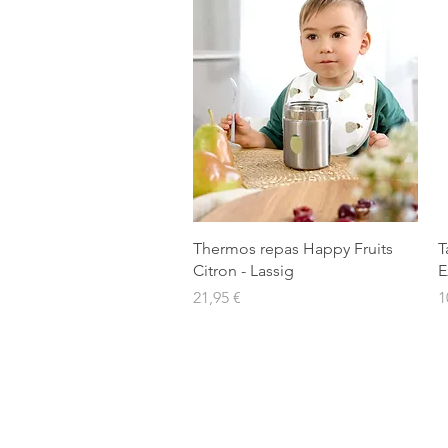
Aperçu rapide
Thermos repas Happy Fruits
T
Citron - Lassig
E
Prix
P
21,95 €
1