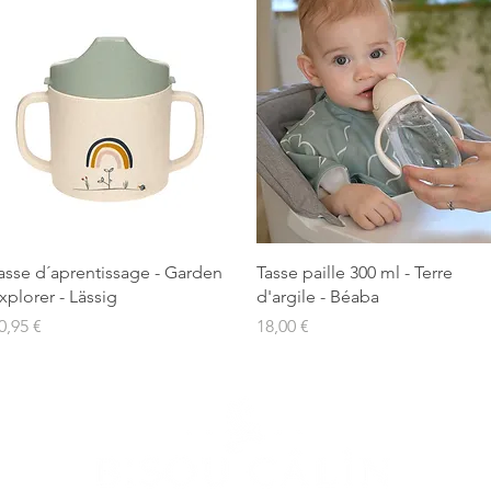
Aperçu rapide
Aperçu rapide
asse d´aprentissage - Garden
Tasse paille 300 ml - Terre
xplorer - Lässig
d'argile - Béaba
rix
Prix
0,95 €
18,00 €