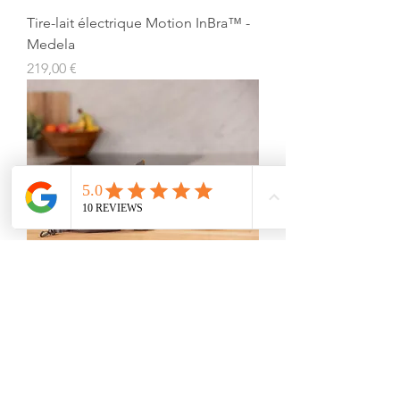
Tire-lait électrique Motion InBra™ -
Medela
Prix
219,00 €
Tire-lait électrique Swing Maxi™
Hands-free - Medela
Prix
199,00 €