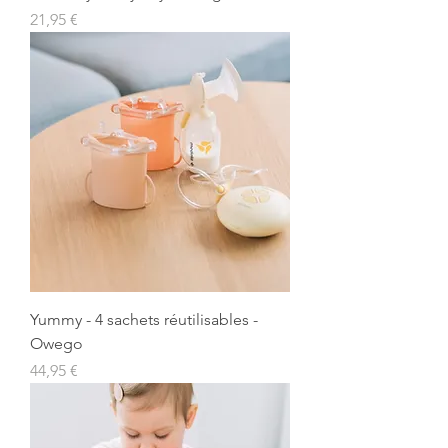
Prix
21,95 €
Yummy - 4 sachets réutilisables -
Owego
Prix
44,95 €