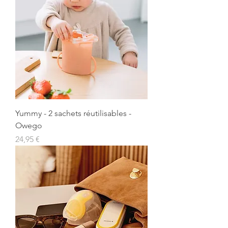
Yummy - 2 sachets réutilisables -
Owego
Prix
24,95 €