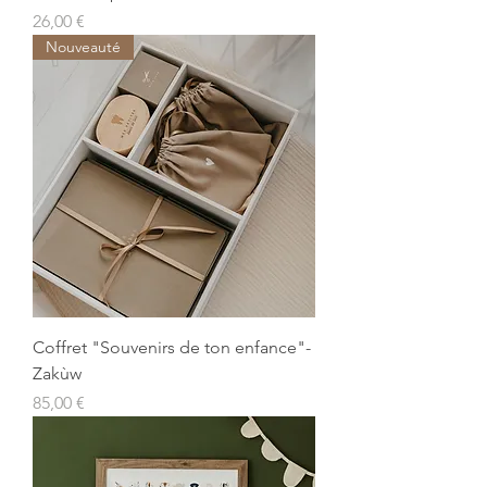
Prix
26,00 €
Nouveauté
Coffret "Souvenirs de ton enfance"-
Zakùw
Prix
85,00 €