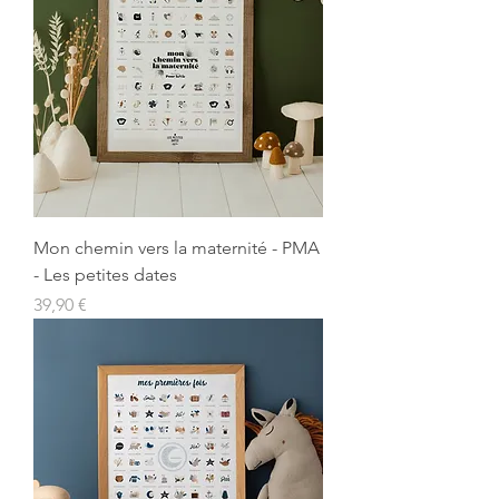
Mon chemin vers la maternité - PMA
- Les petites dates
Prix
39,90 €