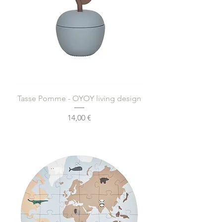
Tasse Pomme - OYOY living design
Prix
14,00 €
Ajouter au panier