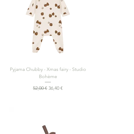
Pyjama Chubby - Xmas fairy - Studio
Bohème
Prix original
Prix promotionnel
52,00 €
36,40 €
Ajouter au panier