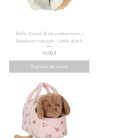
Balle d'éveil & de préhension -
Newborn naturals - Little dutch
Prix
16,00 €
Rupture de stock