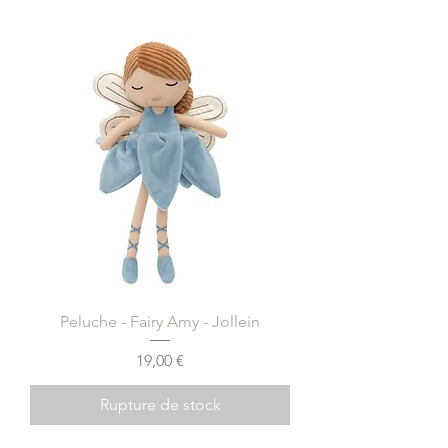
Ajouter au panier
Peluche - Fairy Amy - Jollein
Prix
19,00 €
Rupture de stock