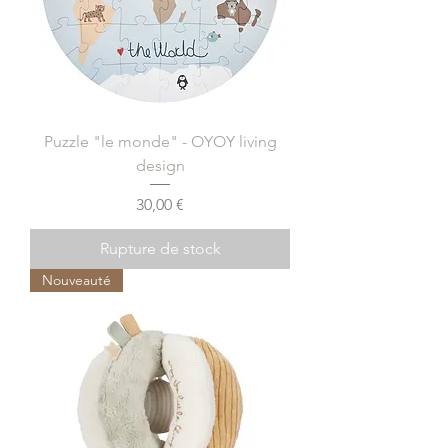
Puzzle "le monde" - OYOY living
design
Prix
30,00 €
Rupture de stock
Nouveauté