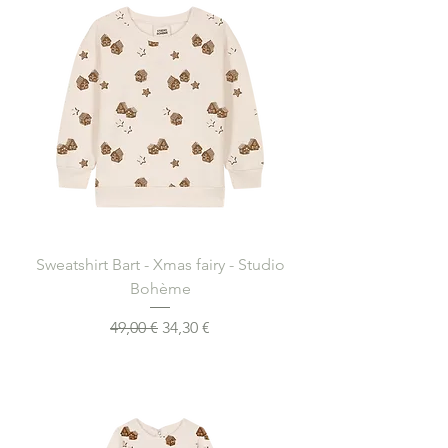
Sweatshirt Bart - Xmas fairy - Studio
Bohème
Prix original
Prix promotionnel
49,00 €
34,30 €
Ajouter au panier