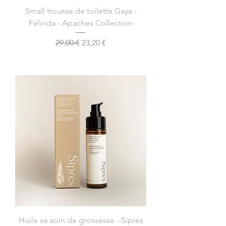
Small trousse de toilette Gaya -
Félinda - Apaches Collection
Prix original
Prix promotionnel
29,00 €
23,20 €
Ajouter au panier
Huile se soin de grossesse - Siprès