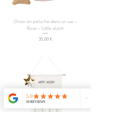
Chien en peluche dans un sac –
Rose – Little dutch
Prix
35,00 €
Ajouter au panier